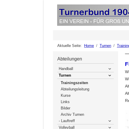
Aktuelle Seite:
Home
Turnen
Trainin
Abteilungen
F
Handball
W
Turnen
W
Trainingszeiten
Al
Abteilungsleitung
Al
Kurse
Re
Links
Bilder
Archiv Turnen
- Lauftreff
Volleyball