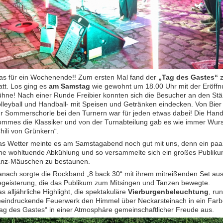
s für ein Wochenende!! Zum ersten Mal fand der
„Tag des Gastes“
z
att. Los ging es
am
Samstag
wie gewohnt um 18.00 Uhr mit der Eröffn
hne! Nach einer Runde Freibier konnten sich die Besucher an den Stä
lleyball und Handball- mit Speisen und Getränken eindecken. Von Bier u
r Sommerschorle bei den Turnern war für jeden etwas dabei! Die Handba
mmes die Klassiker und von der Turnabteilung gab es wie immer Wursts
hili von Grünkern“.
s Wetter meinte es am Samstagabend noch gut mit uns, denn ein paar 
ne wohltuende Abkühlung und so versammelte sich ein großes Publiku
anz-Mäuschen zu bestaunen.
nach sorgte die Rockband „8 back 30“ mit ihrem mitreißenden Set aus 
geisterung, die das Publikum zum Mitsingen und Tanzen bewegte.
s alljährliche Highlight, die spektakuläre
Vierburgenbeleuchtung
, ru
eindruckende Feuerwerk den Himmel über Neckarsteinach in ein Farbe
ag des Gastes“ in einer Atmosphäre gemeinschaftlicher Freude aus.