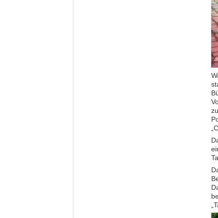
Wa
st
Bü
Vo
zu
Po
„C
Da
ei
T
Da
Be
Da
be
„T