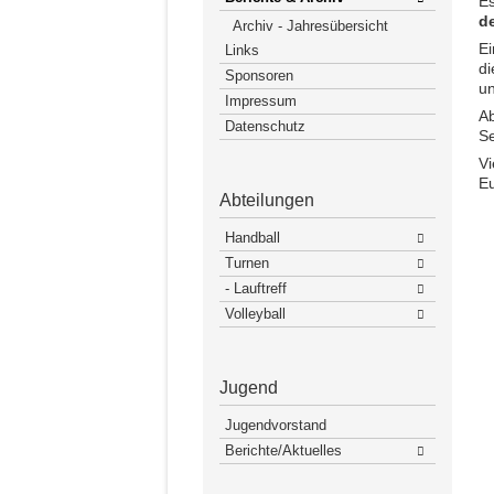
Es
d
Archiv - Jahresübersicht
Ei
Links
d
Sponsoren
un
Impressum
Ab
Datenschutz
Se
Vi
Eu
Abteilungen
Handball
Turnen
- Lauftreff
Volleyball
Jugend
Jugendvorstand
Berichte/Aktuelles