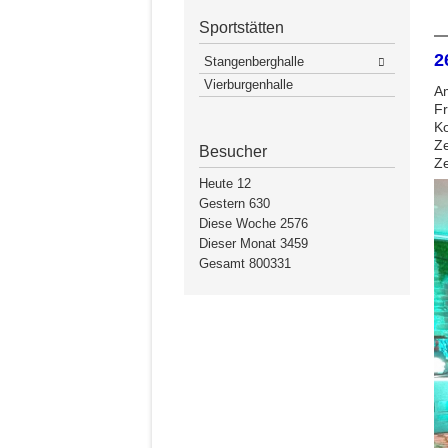
Sportstätten
2
Stangenberghalle
Vierburgenhalle
Am
Fr
Ko
Ze
Besucher
Ze
Heute
12
Gestern
630
Diese Woche
2576
Dieser Monat
3459
Gesamt
800331