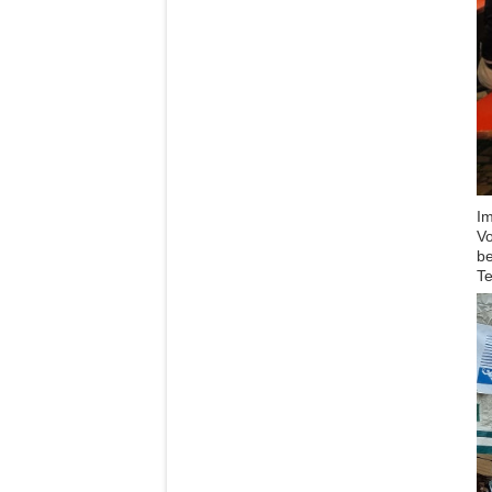
Im
Vo
be
Te