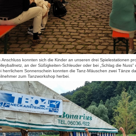
 Anschluss konnten sich die Kinder an unseren drei Spielestationen pr
lleyballnetz, an der Süßigkeiten-Schleuder oder bei „Schlag die Nuss“
i herrlichem Sonnenschein konnten die Tanz-Mäuschen zwei Tänze dar
ilnehmer zum Tanzworkshop herbei.