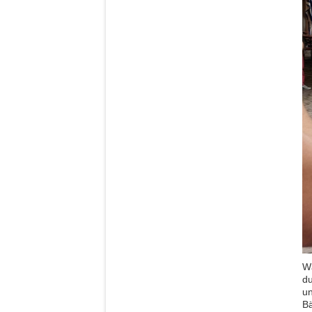
Wä
du
un
Bä