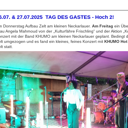
6.07. & 27.07.2025 TAG DES GASTES - Hoch 2!
 Donnerstag Aufbau Zelt am kleinen Neckarlauer.
Am
Freitag
ein Übe
au Angela Mahmoud von der „Kulturfähre Frischling“ und der Aktion „Ko
nzert mit der Band KHUMO am kleinen Neckarlauer geplant. Bedingt du
lt umgezogen und es fand ein kleines, feines Konzert mit
KHUMO Hot 
lt statt.