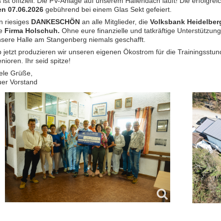
 ist offiziell: Die PV-Anlage auf unserem Hallendach läuft! Die erfolg
en 07.06.2026
gebührend bei einem Glas Sekt gefeiert.
n riesiges
DANKESCHÖN
an alle Mitglieder, die
Volksbank Heidelber
ie
Firma Holschuh.
Ohne eure finanzielle und tatkräftige Unterstützun
sere Halle am Stangenberg niemals geschafft.
 jetzt produzieren wir unseren eigenen Ökostrom für die Trainingsstu
nioren. Ihr seid spitze!
ele Grüße,
er Vorstand