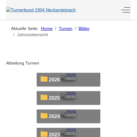
Off-C
Aktuelle Seite:
Home
Turnen
Bilder
Jahresübersicht
Abteilung Turnen
2026
2025
2024
2023