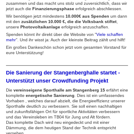
zusammen und das macht uns stolz und zuversichtlich, dass wir
jetzt auch die
Finanzierungsphase
erfolgreich abschliessen.
Wir benötigen jetzt mindestens
10.000€ aus Spenden
um dann
mit den
zusätzlichen 10.000 €, die die Volksbank stiftet
,
unsere
Photovoltaikanlage
erfolgreich anzuschaffen.
Spenden könnt ihr direkt über die Website von "
Viele schaffen
mehr
". Und ihr wisst ja: Auch der kleinste Beitrag zählt und hilft!
Ein großes Dankeschön schon jetzt vom gesamten Vorstand für
eure Unterstützung!
Die Sanierung der Stangenberghalle startet -
Unterstützt unser Crowdfunding Projekt
Die
vereinseigene Sporthalle am Stangenberg 15
erfährt eine
komplette
energetische Sanierung
. Dies ist ein umfassendes
Vorhaben , welches darauf abzielt, die Energieeffizienz unserer
Sporthalle deutlich zu verbessern. Sie soll einen nachhaltigen
und zukunftsfähigen Ort für sportliche Aktivitäten verbessern
und das Vereinsleben im TB04 für Jung und Alt fördern.
Das komplette Dach wird neu eingedeckt und mit einer
Dämmung, die dem heutigen Stand der Technik entspricht
versehen.