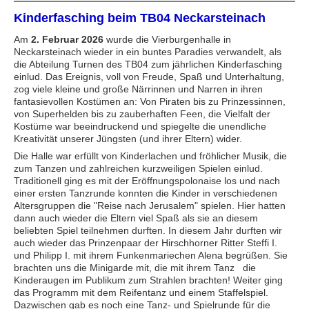
Kinderfasching beim TB04 Neckarsteinach
Am
2. Februar 2026
wurde die Vierburgenhalle in
Neckarsteinach wieder in ein buntes Paradies verwandelt, als
die Abteilung Turnen des TB04 zum jährlichen Kinderfasching
einlud. Das Ereignis, voll von Freude, Spaß und Unterhaltung,
zog viele kleine und große Närrinnen und Narren in ihren
fantasievollen Kostümen an: Von Piraten bis zu Prinzessinnen,
von Superhelden bis zu zauberhaften Feen, die Vielfalt der
Kostüme war beeindruckend und spiegelte die unendliche
Kreativität unserer Jüngsten (und ihrer Eltern) wider.
Die Halle war erfüllt von Kinderlachen und fröhlicher Musik, die
zum Tanzen und zahlreichen kurzweiligen Spielen einlud.
Traditionell ging es mit der Eröffnungspolonaise los und nach
einer ersten Tanzrunde konnten die Kinder in verschiedenen
Altersgruppen die "Reise nach Jerusalem" spielen. Hier hatten
dann auch wieder die Eltern viel Spaß als sie an diesem
beliebten Spiel teilnehmen durften. In diesem Jahr durften wir
auch wieder das Prinzenpaar der Hirschhorner Ritter Steffi I.
und Philipp I. mit ihrem Funkenmariechen Alena begrüßen. Sie
brachten uns die Minigarde mit, die mit ihrem Tanz die
Kinderaugen im Publikum zum Strahlen brachten! Weiter ging
das Programm mit dem Reifentanz und einem Staffelspiel.
Dazwischen gab es noch eine Tanz- und Spielrunde für die