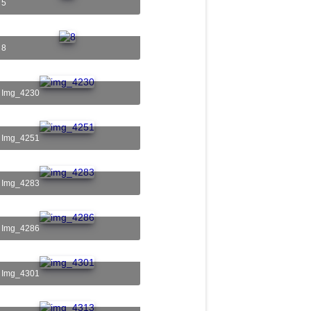
5
8
img_4230
img_4251
img_4283
img_4286
img_4301