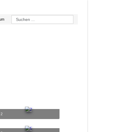
sum
2