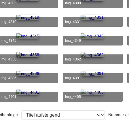
img_4305
img_4309
img_4319
img_4331
img_4345
img_4346
img_4358
img_4362
img_4386
img_4391
img_4401
img_4405
eihenfolge
Nummer an