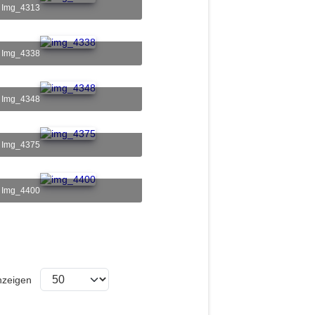
img_4313
img_4338
img_4348
img_4375
img_4400
zeigen