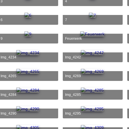
3
4
6
7
9
Feuerwerk
img_4234
img_4242
img_4265
img_4269
img_4284
img_4285
img_4290
img_4295