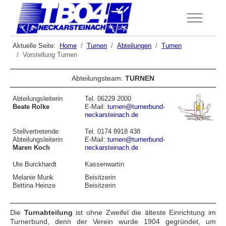
Off-Canva
Aktuelle Seite:
Home
Turnen
Abteilungen
Turnen
Vorstellung Turnen
Abteilungsteam:
TURNEN
Abteilungsleiterin
Tel. 06229 2000
Beate Rolke
E-Mail:
t
urnen@turnerbund-
neckarsteinach.de
Stellvertretende
Tel. 0174 8918 438
Abteilungsleiterin
E-Mail:
t
urnen@turnerbund-
Maren Koch
neckarsteinach.de
Ute Burckhardt
Kassenwartin
Melanie Munk
Beisitzerin
Bettina Heinze
Beisitzerin
Die
Turnabteilung
ist ohne Zweifel die älteste Einrichtung im
Turnerbund, denn der Verein wurde 1904 gegründet, um